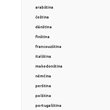
a
arabština
n
n
čeština
í
dánština
p
finština
a
francouzština
n
italština
e
makedonština
l
němčina
perština
polština
portugalština