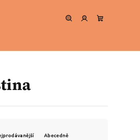
Hledat
Přihlášení
Nákupní
košík
tina
jprodávanější
Abecedně