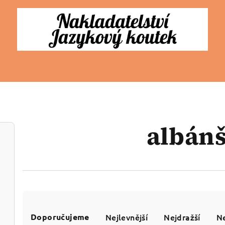
albánš
Ř
Doporučujeme
Nejlevnější
Nejdražší
Ne
a