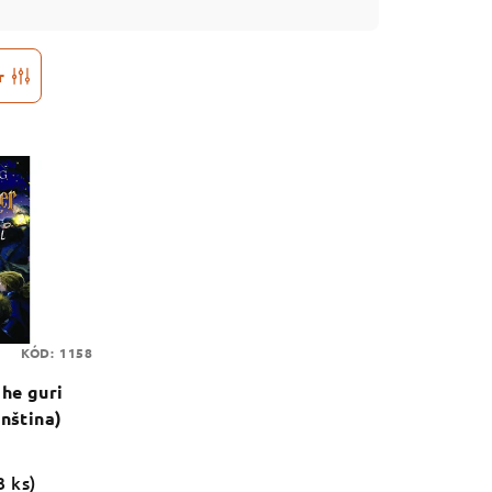
r
KÓD:
1158
he guri
ánština)
3 ks)