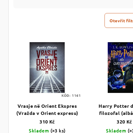
z
e
Otevřít filt
n
V
í
ý
p
p
r
i
o
s
d
p
KÓD:
1161
u
Vrasje në Orient Ekspres
Harry Potter d
r
k
(Vražda v Orient expresu)
filozofal (alb
o
t
310 Kč
320 Kč
d
Skladem
(>3 ks)
Skladem
(>