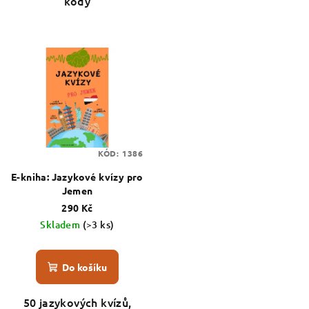
kódy
KÓD:
1386
E-kniha: Jazykové kvízy pro
Jemen
290 Kč
Skladem
(>3 ks)
Do košíku
50 jazykových kvízů,