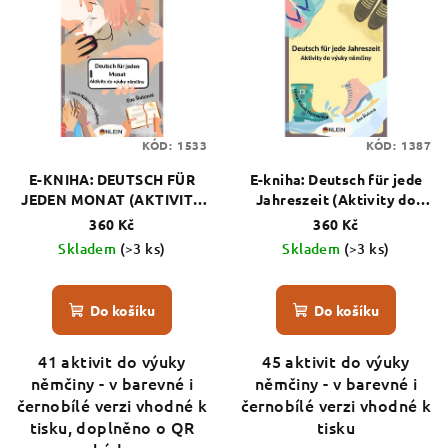
ý
d
p
u
i
k
s
t
p
ů
KÓD:
1533
KÓD:
1387
r
o
E-KNIHA: DEUTSCH FÜR
E-kniha: Deutsch für jede
JEDEN MONAT (AKTIVITY
Jahreszeit (Aktivity do
d
DO VÝUKY NĚMČINY)
výuky němčiny)
360 Kč
360 Kč
u
Skladem
(>3 ks)
Skladem
(>3 ks)
k
t
Do košíku
Do košíku
ů
41 aktivit do výuky
45 aktivit do výuky
němčiny - v barevné i
němčiny - v barevné i
černobílé verzi vhodné k
černobílé verzi vhodné k
tisku, doplněno o QR
tisku