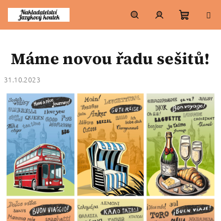
Přejít
na
obsah
Nákupn
Hledat
Přihlášení
Máme novou řadu sešitů!
košík
31.10.2023