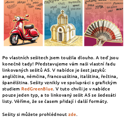
Po vlastních sešitech jsem toužila dlouho. A teď jsou
konečně tady! Představujeme vám naši vlastní řadu
linkovaných sešitů A5. V nabídce je šest jazyků:
angličtina, němčina, francouzština, italština, řečtina,
španělština. Sešity vznikly ve spolupráci s grafickým
studiem
RedGreenBlue
. V tuto chvíli je v nabídce
pouze jeden typ, a to linkovaný sešit A5 se šedesáti
listy. Věříme, že se časem přidají i další formáty.
Sešity si můžete prohlédnout
zde
.