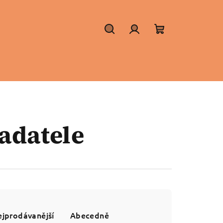
Hledat
Přihlášení
Nákupní
košík
adatele
jprodávanější
Abecedně