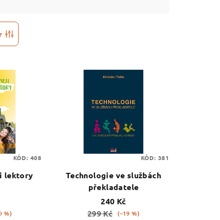
r
KÓD:
408
KÓD:
381
i lektory
Technologie ve službách
překladatele
240 Kč
299 Kč
0 %)
(–19 %)