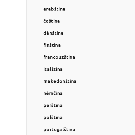
a
arabština
n
n
čeština
í
dánština
p
finština
a
francouzština
n
italština
e
makedonština
l
němčina
perština
polština
portugalština