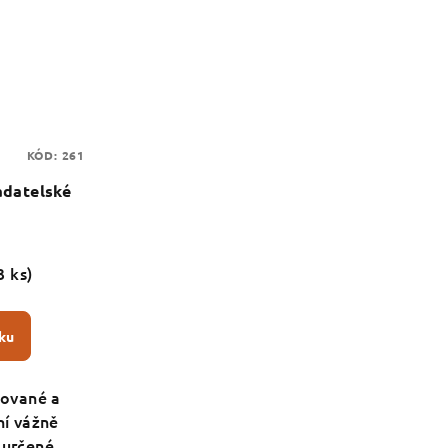
KÓD:
261
adatelské
3 ks)
ku
zované a
ní vážně
 určené