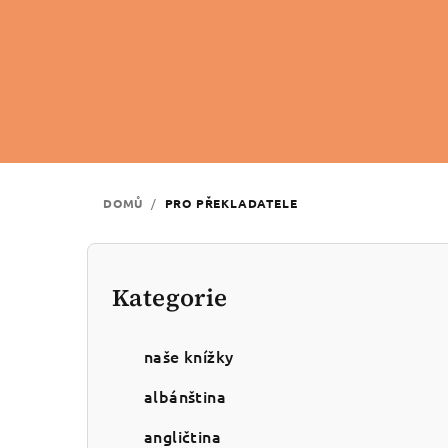
Přejít
na
obsah
DOMŮ
/
PRO PŘEKLADATELE
P
o
Kategorie
Přeskočit
kategorie
s
naše knížky
t
albánština
r
angličtina