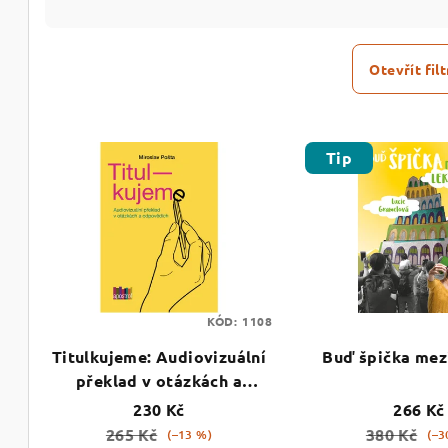
z
e
Otevřít filt
n
V
í
Tip
ý
p
p
r
i
o
s
d
p
KÓD:
1108
u
Titulkujeme: Audiovizuální
Buď špička mez
r
k
překlad v otázkách a
o
t
odpovědích
230 Kč
266 Kč
265 Kč
380 Kč
(–13 %)
(–3
d