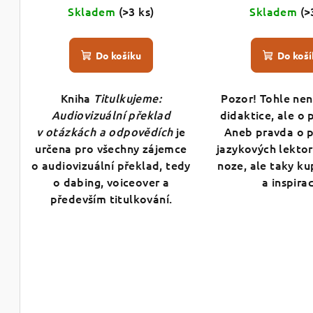
ů
Skladem
(>3 ks)
Skladem
(>
u
k
Do košíku
Do koší
t
Kniha
Titulkujeme:
Pozor! Tohle nen
ů
Audiovizuální překlad
didaktice, ale o 
v otázkách a odpovědích
je
Aneb pravda o 
určena pro všechny zájemce
jazykových lektor
o audiovizuální překlad, tedy
noze, ale taky k
o dabing, voiceover a
a inspira
především titulkování.