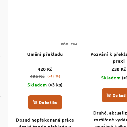
KÓD:
264
Umění překladu
Pozvání k překl
praxi
420 Kč
230 Kč
495 Kč
(–15 %)
Skladem
(>
Skladem
(>3 ks)
Do koší
Do košíku
Druhé, aktuali
rozšířené vydá
Dosud nepřekonaná práce
nevážné knihy
české teorie překladu v