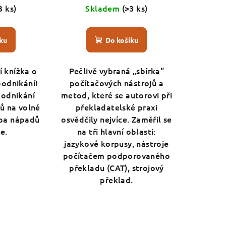
3 ks)
Skladem
(>3 ks)
ku
Do košíku
í knížka o
Pečlivě vybraná „sbírka“
podnikání!
počítačových nástrojů a
podnikání
metod, které se autorovi při
ů na volné
překladatelské praxi
upa nápadů
osvědčily nejvíce. Zaměřil se
ce.
na tři hlavní oblasti:
jazykové korpusy, nástroje
počítačem podporovaného
překladu (CAT), strojový
překlad.