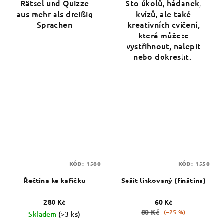
Rätsel und Quizze
Sto úkolů, hádanek,
aus mehr als dreißig
kvízů, ale také
Sprachen
kreativních cvičení,
která můžete
vystřihnout, nalepit
nebo dokreslit.
KÓD:
1580
KÓD:
1550
Řečtina ke kafíčku
Sešit linkovaný (finština)
280 Kč
60 Kč
80 Kč
(–25 %)
Skladem
(>3 ks)