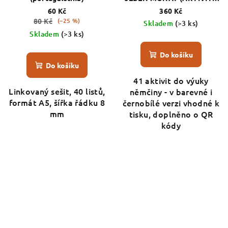
DO VÝUKY NĚMČINY)
60 Kč
360 Kč
80 Kč
(–25 %)
Skladem
(>3 ks)
Skladem
(>3 ks)
Do košíku
Do košíku
41 aktivit do výuky
Linkovaný sešit, 40 listů,
němčiny - v barevné i
formát A5, šířka řádku 8
černobílé verzi vhodné k
mm
tisku, doplněno o QR
kódy