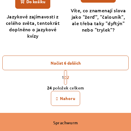
Do košíku
Víte, co znamenají slova
Jazykové zajímavosti z
jako "žerď", "čalouník",
celého světa, tentokrát
ale třeba taky "dyftýn"
doplněno o jazykové
nebo "trylek"?
kvízy
Načíst 6 dalších
S
t
1
2
O
r
24
položek celkem
á
v
n
l
Nahoru
k
á
o
d
v
Z
á
a
n
c
á
Sprachwurm
í
í