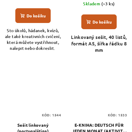
Skladem
(>3 ks)
Do košíku
Do košíku
Sto úkolů, hádanek, kvízů,
ale také kreativních cvičení,
Linkovaný sešit, 40 listů,
která můžete vystřihnout,
formát A5, šířka řádku 8
nalepit nebo dokreslit.
mm
KÓD:
1544
KÓD:
1533
Sešit linkovaný
E-KNIHA: DEUTSCH FÜR
(portugalština)
JEDEN MONAT (AKTIVITY