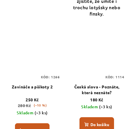
zjistíte, že umíte i
trochu lotyšsky nebo
finsky.
KÓD:
1266
KÓD:
1114
Zavináče a piškoty 2
Česká slova - Poznáte,
která neznáte?
250 Kč
180 Kč
280 Kč
(–10 %)
Skladem
(>3 ks)
Skladem
(>3 ks)
Do košíku