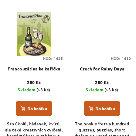
KÓD:
1625
KÓD:
1610
Francouzština ke kafíčku
Czech for Rainy Days
280 Kč
280 Kč
Skladem
(>3 ks)
Skladem
(>3 ks)
Do košíku
Do košíku
Sto úkolů, hádanek, kvízů,
The book offers a hundred
ale také kreativních cvičení,
quizzes, puzzles, short
která můžete vystřihnout,
dialogues, word games and