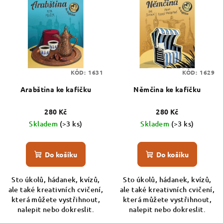
ý
d
p
u
i
k
s
t
p
ů
KÓD:
1631
KÓD:
1629
r
o
Arabština ke kafíčku
Němčina ke kafíčku
d
280 Kč
280 Kč
u
Skladem
(>3 ks)
Skladem
(>3 ks)
k
t
Do košíku
Do košíku
ů
Sto úkolů, hádanek, kvízů,
Sto úkolů, hádanek, kvízů,
ale také kreativních cvičení,
ale také kreativních cvičení,
která můžete vystřihnout,
která můžete vystřihnout,
nalepit nebo dokreslit.
nalepit nebo dokreslit.