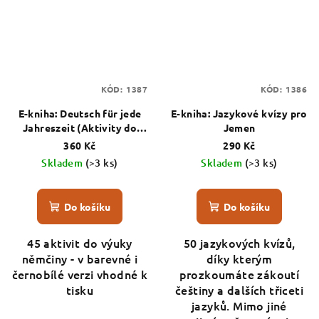
KÓD:
1387
KÓD:
1386
E-kniha: Deutsch für jede
E-kniha: Jazykové kvízy pro
Jahreszeit (Aktivity do
Jemen
výuky němčiny)
360 Kč
290 Kč
Skladem
(>3 ks)
Skladem
(>3 ks)
Do košíku
Do košíku
45 aktivit do výuky
50 jazykových kvízů,
němčiny - v barevné i
díky kterým
černobílé verzi vhodné k
prozkoumáte zákoutí
tisku
češtiny a dalších třiceti
jazyků. Mimo jiné