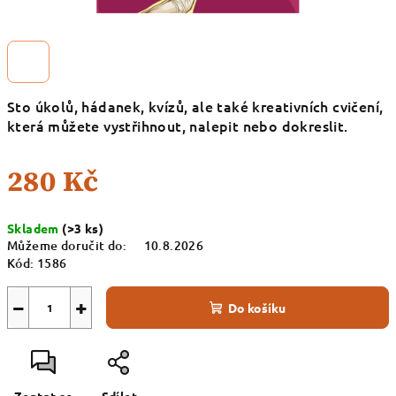
Sto úkolů, hádanek, kvízů, ale také kreativních cvičení,
která můžete vystřihnout, nalepit nebo dokreslit.
280 Kč
Měrná
Skladem
(>3 ks)
cena:
Můžeme doručit do:
10.8.2026
Kód:
1586
−
+
Do košíku