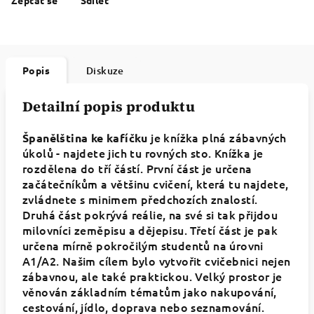
Zeptat se
Sdílet
Popis
Diskuze
Detailní popis produktu
je knížka plná zábavných
Španělština
ke
kafíčku
úkolů - najdete jich tu rovných sto. Knížka je
rozdělena do tří částí. První část je určena
začátečníkům a většinu cvičení, která tu najdete,
zvládnete s minimem předchozích znalostí.
Druhá část pokrývá reálie, na své si tak přijdou
milovníci zeměpisu a dějepisu. Třetí část je pak
určena mírně pokročilým studentů na úrovni
A1/A2. Našim cílem bylo vytvořit cvičebnici nejen
zábavnou, ale také praktickou. Velký prostor je
věnován základním tématům jako nakupování,
cestování, jídlo, doprava nebo seznamování.