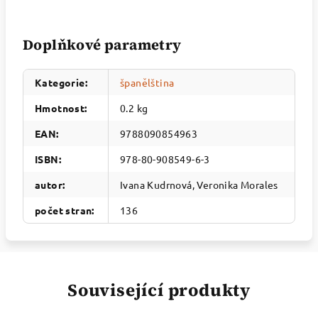
Doplňkové parametry
Kategorie
:
španělština
Hmotnost
:
0.2 kg
EAN
:
9788090854963
ISBN
:
978-80-908549-6-3
autor
:
Ivana Kudrnová, Veronika Morales
počet stran
:
136
Související produkty