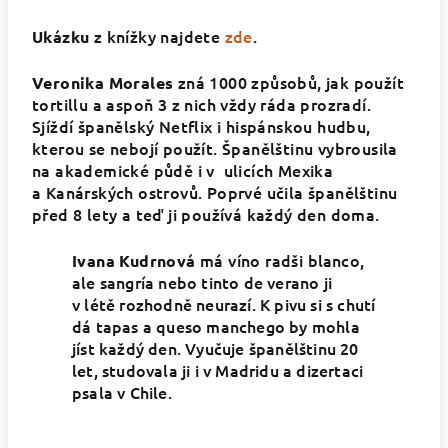
z knížky najdete
zde
.
Ukázku
zná 1000 způsobů, jak použít
Veronika
Morales
tortillu a aspoň 3 z nich vždy ráda prozradí.
Sjíždí španělský Netflix i hispánskou hudbu,
kterou se nebojí použít. Španělštinu vybrousila
na akademické půdě i v ulicích Mexika
a Kanárských ostrovů. Poprvé učila španělštinu
před 8 lety a teď ji používá každý den doma.
má víno radši
blanco,
Ivana
Kudrnová
ale sangría nebo tinto de verano ji
v létě rozhodně neurazí. K pivu si s chutí
dá tapas a queso manchego by mohla
jíst každý den. Vyučuje španělštinu 20
let, studovala ji i v Madridu a dizertaci
psala v Chile.