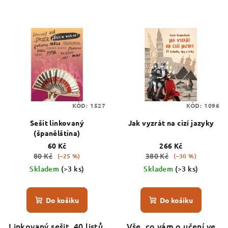
KÓD:
1527
KÓD:
1096
Sešit linkovaný
Jak vyzrát na cizí jazyky
(španělština)
60 Kč
266 Kč
80 Kč
380 Kč
(–25 %)
(–30 %)
Skladem
(>3 ks)
Skladem
(>3 ks)
Do košíku
Do košíku
Linkovaný sešit, 40 listů,
Vše, co vám o učení ve