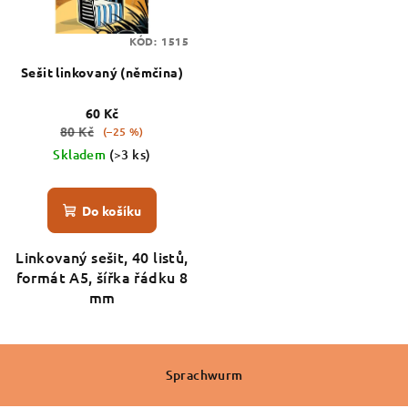
KÓD:
1515
Sešit linkovaný (němčina)
60 Kč
80 Kč
(–25 %)
Skladem
(>3 ks)
Do košíku
Linkovaný sešit, 40 listů,
formát A5, šířka řádku 8
mm
Z
á
Sprachwurm
p