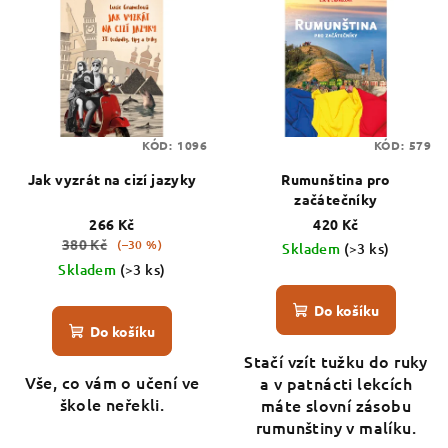
ý
d
p
u
i
k
s
t
p
ů
KÓD:
1096
KÓD:
579
r
o
Jak vyzrát na cizí jazyky
Rumunština pro
začátečníky
d
266 Kč
420 Kč
u
380 Kč
(–30 %)
Skladem
(>3 ks)
k
Skladem
(>3 ks)
t
Do košíku
ů
Do košíku
Stačí vzít tužku do ruky
Vše, co vám o učení ve
a v patnácti lekcích
škole neřekli.
máte slovní zásobu
rumunštiny v malíku.