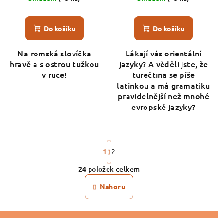
Do košíku
Do košíku
Na romská slovíčka
Lákají vás orientální
hravě a s ostrou tužkou
jazyky? A věděli jste, že
v ruce!
turečtina se píše
latinkou a má gramatiku
pravidelnější než mnohé
evropské jazyky?
S
t
1
2
r
24
položek celkem
á
O
n
v
Nahoru
k
l
o
á
v
Z
á