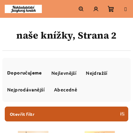
Přejít
na
obsah
Nákupn
Hledat
Přihlášení
naše knížky
, Strana 2
košík
Ř
a
Doporučujeme
Nejlevnější
Nejdražší
z
e
Nejprodávanější
Abecedně
n
í
p
Otevřít filtr
r
V
o