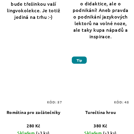
o didaktice, ale o
bude třešinkou vaší
podnikání! Aneb pravda
lingvokolekce. Je totiž
o podnikání jazykových
jediná na trhu :-)
lektorů na volné noze,
ale taky kupa nápadů a
inspirace.
Tip
KÓD:
57
KÓD:
45
Romština pro začátečníky
Turečtina hrou
280 Kč
380 Kč
Skladem
(>3 ks)
Skladem
(>3 ks)