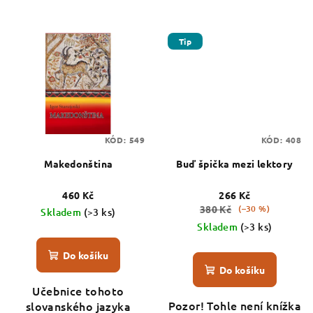
Tip
KÓD:
549
KÓD:
408
Makedonština
Buď špička mezi lektory
460 Kč
266 Kč
380 Kč
(–30 %)
Skladem
(>3 ks)
Skladem
(>3 ks)
Do košíku
Do košíku
Učebnice tohoto
Pozor! Tohle není knížka
slovanského jazyka