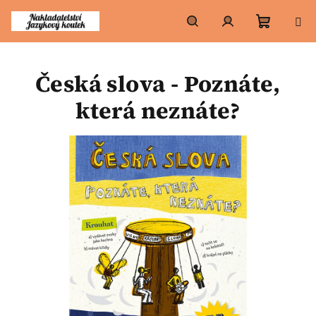
Přejít
na
obsah
Nákupn
Hledat
Přihlášení
Česká slova - Poznáte,
košík
která neznáte?