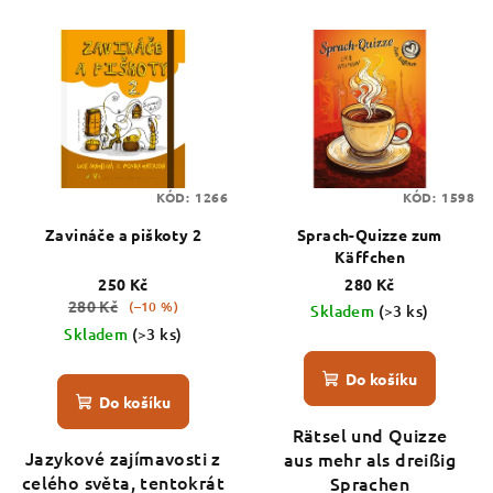
KÓD:
1266
KÓD:
1598
Zavináče a piškoty 2
Sprach-Quizze zum
Käffchen
250 Kč
280 Kč
280 Kč
(–10 %)
Skladem
(>3 ks)
Skladem
(>3 ks)
Do košíku
Do košíku
Rätsel und Quizze
Jazykové zajímavosti z
aus mehr als dreißig
celého světa, tentokrát
Sprachen