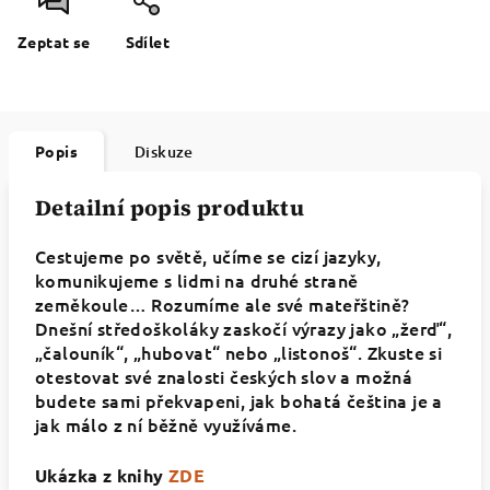
Zeptat se
Sdílet
Popis
Diskuze
Detailní popis produktu
Cestujeme po světě, učíme se cizí jazyky,
komunikujeme s lidmi na druhé straně
zeměkoule… Rozumíme ale své mateřštině?
Dnešní středoškoláky zaskočí výrazy jako „žerď“,
„čalouník“, „hubovat“ nebo „listonoš“. Zkuste si
otestovat své znalosti českých slov a možná
budete sami překvapeni, jak bohatá čeština je a
jak málo z ní běžně využíváme.
Ukázka z knihy
ZDE