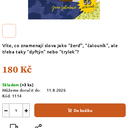
Víte, co znamenají slova jako "žerď", "čalouník", ale
třeba taky "dyftýn" nebo "trylek"?
180 Kč
Měrná
Skladem
(>3 ks)
cena:
Můžeme doručit do:
11.8.2026
Kód:
1114
−
+
Do košíku