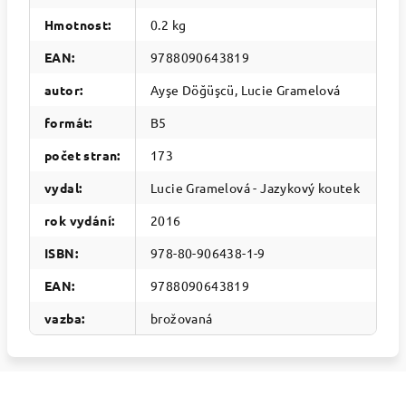
Hmotnost
:
0.2 kg
EAN
:
9788090643819
autor
:
Ayşe Döğüşcü, Lucie Gramelová
formát
:
B5
počet stran
:
173
vydal
:
Lucie Gramelová - Jazykový koutek
rok vydání
:
2016
ISBN
:
978-80-906438-1-9
EAN
:
9788090643819
vazba
:
brožovaná