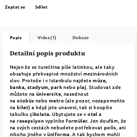
Zeptat se
Sdílet
Popis
Videa (1)
Diskuze
Detailní popis produktu
Nejen že se turečtina píše latinkou, ale taky
obsahuje překvapivé množství mezinárodních
slov. Protože i v Istanbulu najdete
müze,
nebo
. Studovat zde
banka, stadyum, park
plaj
můžete na
, nasednout
üniversite
na
nebo
(ale pozor, nezapomeňte
otobüs
metro
na
) a když jste unavení, tak si koupíte
bilet
tabulku
Ubytujete se v
a
çikolata.
otel
na
vyplníte
Jen doufám, že
resepsiyon
formüler.
na svých cestách nebudete potřebovat
, ani
polis
nikoho jiného v
. A tak bychom mohli
üniforma