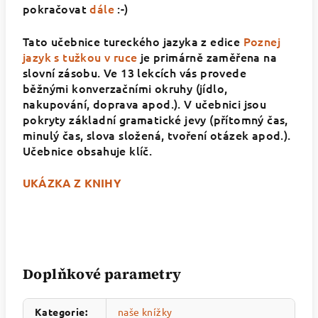
pokračovat
dále
:-)
Tato učebnice tureckého jazyka z edice
Poznej
jazyk s tužkou v ruce
je primárně zaměřena na
slovní zásobu. Ve 13 lekcích vás provede
běžnými konverzačními okruhy (jídlo,
nakupování, doprava apod.). V učebnici jsou
pokryty základní gramatické jevy (přítomný čas,
minulý čas, slova složená, tvoření otázek apod.).
Učebnice obsahuje klíč.
UKÁZKA Z KNIHY
Doplňkové parametry
Kategorie
:
naše knížky