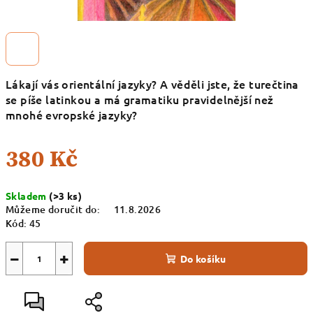
Lákají vás orientální jazyky? A věděli jste, že turečtina
se píše latinkou a má gramatiku pravidelnější než
mnohé evropské jazyky?
380 Kč
Měrná
Skladem
(>3 ks)
cena:
Můžeme doručit do:
11.8.2026
Kód:
45
−
+
Do košíku