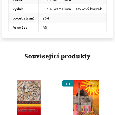
vydal
:
Lucie Gramelová - Jazykový koutek
počet stran
:
264
formát
:
A5
Související produkty
Tip