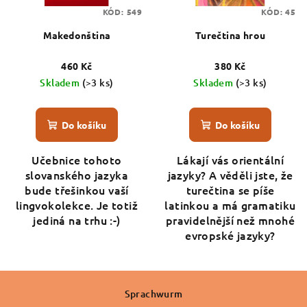
KÓD:
549
KÓD:
45
Makedonština
Turečtina hrou
460 Kč
380 Kč
Skladem
(>3 ks)
Skladem
(>3 ks)
Do košíku
Do košíku
Učebnice tohoto
Lákají vás orientální
slovanského jazyka
jazyky? A věděli jste, že
bude třešinkou vaší
turečtina se píše
lingvokolekce. Je totiž
latinkou a má gramatiku
jediná na trhu :-)
pravidelnější než mnohé
evropské jazyky?
Z
á
Sprachwurm