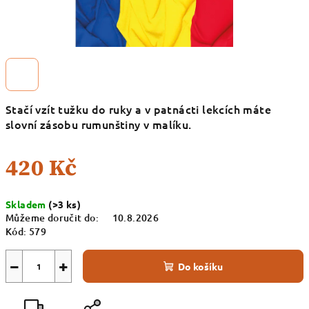
Stačí vzít tužku do ruky a v patnácti lekcích máte
slovní zásobu rumunštiny v malíku.
420 Kč
Měrná
Skladem
(>3 ks)
cena:
Můžeme doručit do:
10.8.2026
Kód:
579
−
+
Do košíku