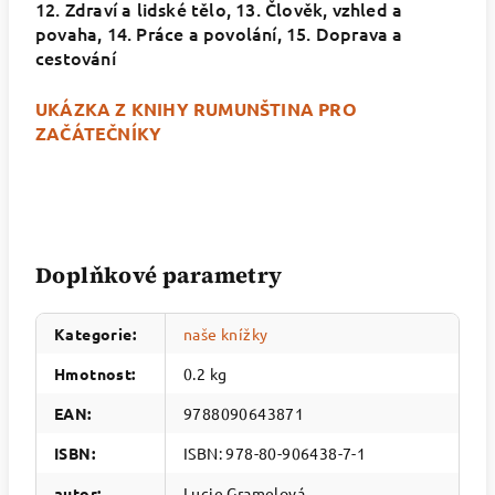
12.
Zdraví a lidské tělo, 13.
Člověk, vzhled a
povaha, 14.
Práce a povolání, 15.
Doprava a
cestování
UKÁZKA Z KNIHY RUMUNŠTINA PRO
ZAČÁTEČNÍKY
Doplňkové parametry
Kategorie
:
naše knížky
Hmotnost
:
0.2 kg
EAN
:
9788090643871
ISBN
:
ISBN: 978-80-906438-7-1
autor
:
Lucie Gramelová