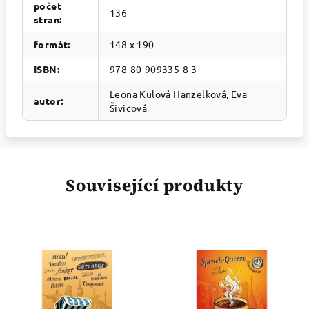
počet
136
stran
:
formát
:
148 x 190
ISBN
:
978-80-909335-8-3
Leona Kulová Hanzelková, Eva
autor
:
Šivicová
Související produkty