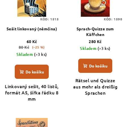
KÓD:
1515
KÓD:
1598
Sešit linkovaný (němčina)
Sprach-Quizze zum
Käffchen
60 Kč
280 Kč
80 Kč
(–25 %)
Skladem
(>3 ks)
Skladem
(>3 ks)
Do košíku
Do košíku
Rätsel und Quizze
Linkovaný sešit, 40 listů,
aus mehr als dreißig
formát A5, šířka řádku 8
Sprachen
mm