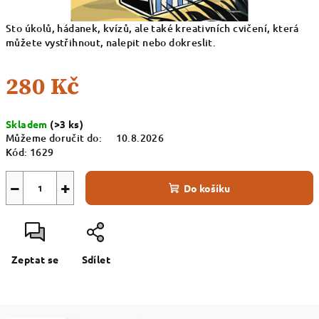
Sto úkolů, hádanek, kvízů, ale také kreativních cvičení, která
můžete vystřihnout, nalepit nebo dokreslit.
280 Kč
Měrná
Skladem
(>3 ks)
cena:
Můžeme doručit do:
10.8.2026
Kód:
1629
−
+
Do košíku
Zeptat se
Sdílet