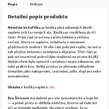
Popis
Diskuze
Detailní popis produktu
Němčina ke
kafíčku
je knížka plná zábavných úkolů -
najdete jich tu rovných sto. Knížka je rozdělena do tří
částí. První část je určena začátečníkům a většinu
cvičení, která tu najdete, zvládnete s minimem
předchozích znalostí. Druhá část pokrývá reálie, na své si
tak přijdou milovníci zeměpisu a dějepisu. Třetí část je
pak určena mírně pokročilým studentů na úrovni A1/A2.
Našim cílem bylo vytvořit cvičebnici nejen zábavnou, ale
také praktickou. Velký prostor je věnován základním
tématům jako nakupování, cestování, jídlo, doprava nebo
seznamování.
Ukázku
z knížky najdete
zde
.
Eva Šivicová
má slabost pro vše systematické a logické
— a právě proto si oblíbila němčinu, kterou už řadu let
učí se stejným nadšením. Na výuce oceňuje, že je