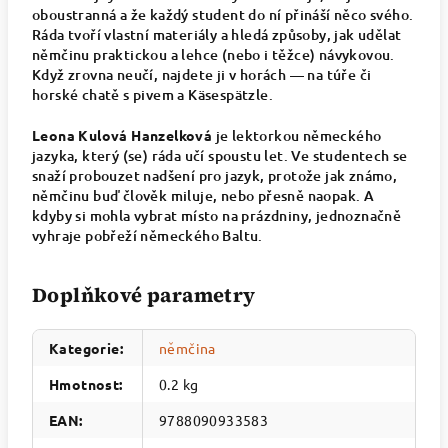
oboustranná a že každý student do ní přináší něco svého.
Ráda tvoří vlastní materiály a hledá způsoby, jak udělat
němčinu praktickou a lehce (nebo i těžce) návykovou.
Když zrovna neučí, najdete ji v horách — na túře či
horské chatě s pivem a Käsespätzle.
Leona Kulová Hanzelková
je lektorkou německého
jazyka, který (se) ráda učí spoustu let. Ve studentech se
snaží probouzet nadšení pro jazyk, protože jak známo,
němčinu buď člověk miluje, nebo přesně naopak. A
kdyby si mohla vybrat místo na prázdniny, jednoznačně
vyhraje pobřeží německého Baltu.
Doplňkové parametry
Kategorie
:
němčina
Hmotnost
:
0.2 kg
EAN
:
9788090933583