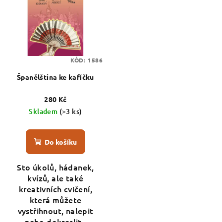
KÓD:
1586
Španělština ke kafíčku
280 Kč
Skladem
(>3 ks)
Do košíku
Sto úkolů, hádanek,
kvízů, ale také
kreativních cvičení,
která můžete
vystřihnout, nalepit
nebo dokreslit.