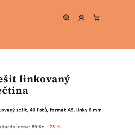
Hledat
Přihlášení
Nákupní
košík
ešit linkovaný
ečtina
kovaný sešit, 40 listů, formát A5, linky 8 mm
ndardní cena:
80 Kč
–25 %