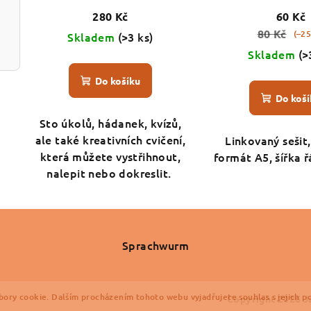
280 Kč
60 Kč
80 Kč
(–2
Skladem
(>3 ks)
Skladem
(>
Do košíku
Do koší
Sto úkolů, hádanek, kvízů,
ale také kreativních cvičení,
Linkovaný sešit,
která můžete vystřihnout,
formát A5, šířka 
nalepit nebo dokreslit.
Sprachwurm
ory cookie. Dalším procházením tohoto webu vyjadřujete souhlas s jejich p
Copyright 2026
J