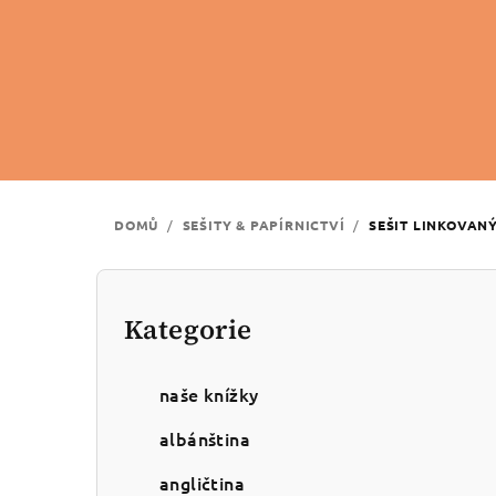
Přejít
na
obsah
DOMŮ
/
SEŠITY & PAPÍRNICTVÍ
/
SEŠIT LINKOVAN
P
o
Kategorie
Přeskočit
kategorie
s
naše knížky
t
albánština
r
angličtina