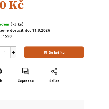
0 Kč
ná
a:
ladem
(>3 ks)
eme doručit do:
11.8.2026
:
1590
+
Do košíku
sk
Zeptat se
Sdílet