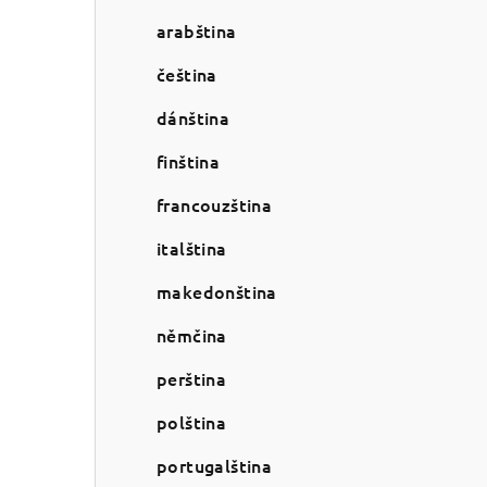
a
arabština
n
n
čeština
í
dánština
p
finština
a
francouzština
n
italština
e
makedonština
l
němčina
perština
polština
portugalština