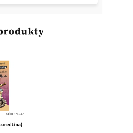
 produkty
KÓD:
1541
turečtina)