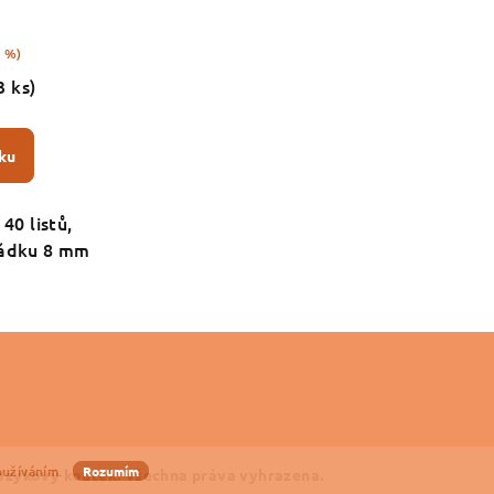
5 %)
3 ks)
ku
 40 listů,
řádku 8 mm
oužíváním.
Rozumím
azykový koutek
. Všechna práva vyhrazena.