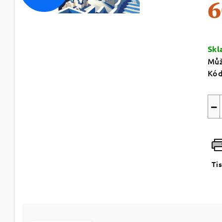
6
Měr
cen
Sk
Můž
Kód
−
Ti