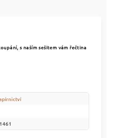
koupání, s naším sešitem vám řečtina
apírnictví
1461