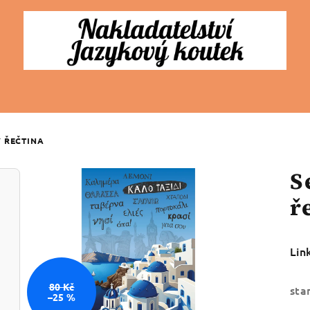
Ý ŘEČTINA
S
ř
Lin
80 Kč
sta
–25 %